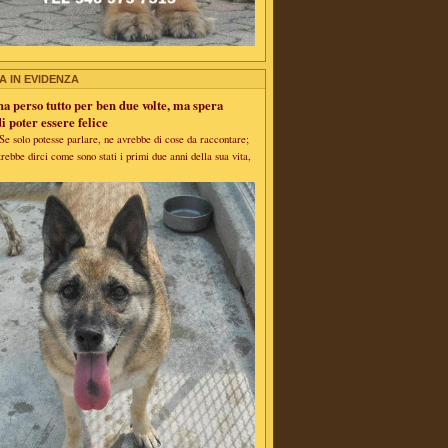
A IN EVIDENZA
 perso tutto per ben due volte, ma spera
i poter essere felice
 solo potesse parlare, ne avrebbe di cose da raccontare;
rebbe dirci come sono stati i primi due anni della sua vita,