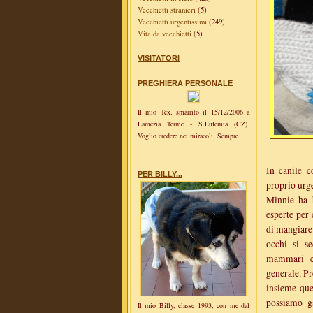
Vecchietti stranieri
(5)
Vecchietti urgentissimi
(249)
Vita da vecchietti
(5)
VISITATORI
PREGHIERA PERSONALE
Il mio Tex, smarrito il 15/12/2006 a
Lamezia Terme - S.Eufemia (CZ).
Voglio credere nei miracoli. Sempre
In canile c
PER BILLY...
proprio urg
Minnie ha b
esperte per
di mangiare 
occhi si s
mammari ed
generale. Pr
insieme que
possiamo ga
Il mio Billy, classe 1993, con me dal