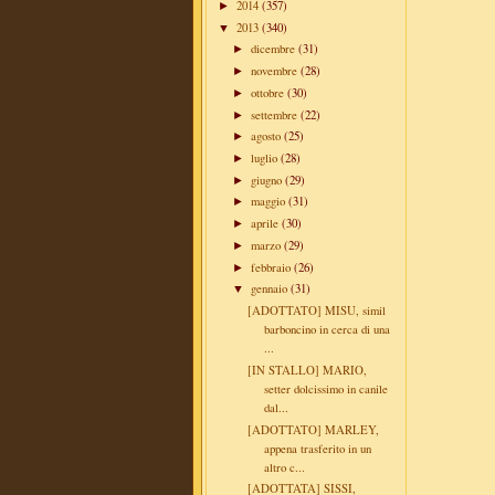
2014
(357)
►
2013
(340)
▼
dicembre
(31)
►
novembre
(28)
►
ottobre
(30)
►
settembre
(22)
►
agosto
(25)
►
luglio
(28)
►
giugno
(29)
►
maggio
(31)
►
aprile
(30)
►
marzo
(29)
►
febbraio
(26)
►
gennaio
(31)
▼
[ADOTTATO] MISU, simil
barboncino in cerca di una
...
[IN STALLO] MARIO,
setter dolcissimo in canile
dal...
[ADOTTATO] MARLEY,
appena trasferito in un
altro c...
[ADOTTATA] SISSI,