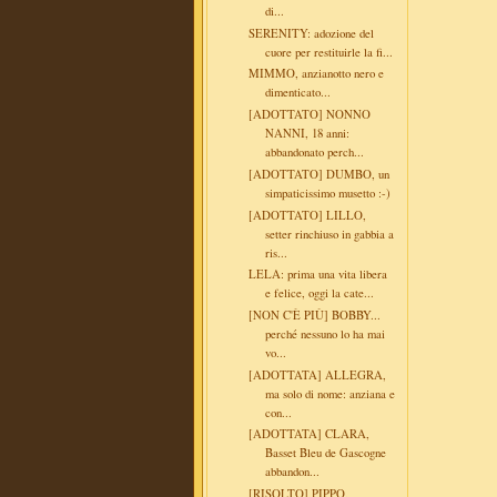
di...
SERENITY: adozione del
cuore per restituirle la fi...
MIMMO, anzianotto nero e
dimenticato...
[ADOTTATO] NONNO
NANNI, 18 anni:
abbandonato perch...
[ADOTTATO] DUMBO, un
simpaticissimo musetto :-)
[ADOTTATO] LILLO,
setter rinchiuso in gabbia a
ris...
LELA: prima una vita libera
e felice, oggi la cate...
[NON C'È PIÙ] BOBBY...
perché nessuno lo ha mai
vo...
[ADOTTATA] ALLEGRA,
ma solo di nome: anziana e
con...
[ADOTTATA] CLARA,
Basset Bleu de Gascogne
abbandon...
[RISOLTO] PIPPO,