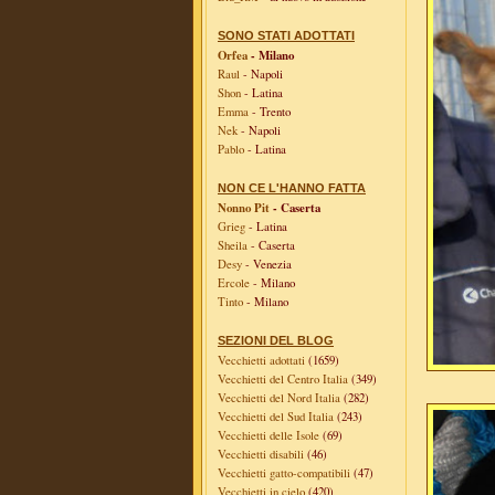
SONO STATI ADOTTATI
Orfea
- Milano
Raul
- Napoli
Shon
- Latina
Emma
- Trento
Nek
- Napoli
Pablo
- Latina
NON CE L'HANNO FATTA
Nonno Pit
- Caserta
Grieg
- Latina
Sheila
- Caserta
Desy
- Venezia
Ercole
- Milano
Tinto
- Milano
SEZIONI DEL BLOG
Vecchietti adottati
(1659)
Vecchietti del Centro Italia
(349)
Vecchietti del Nord Italia
(282)
Vecchietti del Sud Italia
(243)
Vecchietti delle Isole
(69)
Vecchietti disabili
(46)
Vecchietti gatto-compatibili
(47)
Vecchietti in cielo
(420)