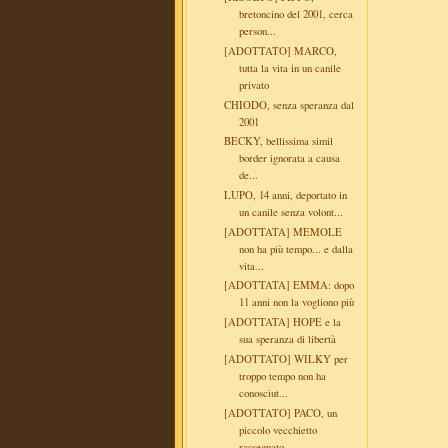
bretoncino del 2001, cerca
person...
[ADOTTATO] MARCO,
tutta la vita in un canile
privato
CHIODO, senza speranza dal
2001
BECKY, bellissima simil
border ignorata a causa
de...
LUPO, 14 anni, deportato in
un canile senza volont...
[ADOTTATA] MEMOLE
non ha più tempo... e dalla
vita...
[ADOTTATA] EMMA: dopo
11 anni non la vogliono più
[ADOTTATA] HOPE e la
sua speranza di libertà
[ADOTTATO] WILKY per
troppo tempo non ha
conosciut...
[ADOTTATO] PACO, un
piccolo vecchietto
rassegnato