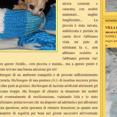
ulcera corneale e
cataratta, con noduli
mammari... unghie
lunghissime... La
NONNIN
piccola è stata salvata,
VILLA ha
stabilizzata e portata in
ancora d
canile dove l'abbiamo
NAPOLI Se
magari pot
vista un paio di
pr...
settimane fa e... non
abbiamo resistito e
l'abbiamo portata via!
on questo freddo... così piccola e malata... ma a questo punto è
ente trovare una buona adozione per lei!
isogno di un ambiente tranquillo e di persone sufficientemente
 curarla. Ha bisogno di una puntura (0,1) di insulina mezzora prima
(due pasti al giorno). Ha bisogno di lacrime artificiali altrimenti gli
eccano troppo. Ha bisogno di chiarire la situazione dei noduli
 eventualmente di sterilizzazione, valutando l'età e lo stato
eferiamo prima trovare chi sia disposto ad adottarla e poi affrontare
sta questione, nella speranza di ottenere donazioni, in quanto non
rantire di seguirla per bene nei giorni successivi all'eventuale