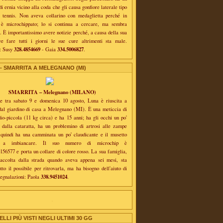
i ernia vicino alla coda che gli causa gonfiore laterale tipo
a tennis. Non aveva collarino con medaglietta perché in
è microchippato; lo si continua a cercare, ma sembra
 È importantissimo avere notizie perché, a causa della sua
ve fare tutti i giorni le sue cure altrimenti sta male.
328.4854669
334.5006827
e: Susy
- Gaia
.
 - SMARRITA A MELEGNANO (MI)
SMARRITA – Melegnano (MILANO)
te tra sabato 9 e domenica 10 agosto, Luna è riuscita a
dal giardino di casa a Melegnano (MI). È una meticcia di
io-piccola (11 kg circa) e ha 15 anni; ha gli occhi un po'
i dalla cataratta, ha un problemino di artrosi alle zampe
i quindi ha una camminata un po' claudicante e il musetto
a a imbiancare. Il suo numero di microchip è
56577 e porta un collare di colore rosso. La sua famiglia,
raccolta dalla strada quando aveva appena sei mesi, sta
tto il possibile per ritrovarla, ma ha bisogno dell'aiuto di
338.9451024
 segnalazioni: Paola
.
ELLI PIÙ VISTI NEGLI ULTIMI 30 GG