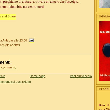
Vi preghiamo di aiutarci a trovare un angelo che l'accolga...
 Roma, adottabile nel centro nord.
OGNUNO 
da Antebar
alle
23:00
cchietti adottati
enti:
n commento
ente
Home page
Post più vecchio
mmenti sul post (Atom)
10 ANNI
Dado, 10 
sua in Vi