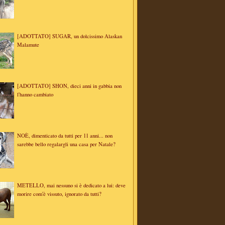
[ADOTTATO] SUGAR, un dolcissimo Alaskan
Malamute
[ADOTTATO] SHON, dieci anni in gabbia non
l'hanno cambiato
NOÈ, dimenticato da tutti per 11 anni... non
sarebbe bello regalargli una casa per Natale?
METELLO, mai nessuno si è dedicato a lui: deve
morire com'è vissuto, ignorato da tutti?