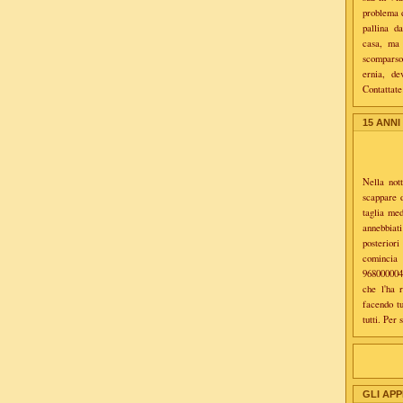
problema d
pallina d
casa, ma 
scomparso.
ernia, de
Contattat
15 ANNI
Nella not
scappare 
taglia med
annebbiat
posterior
cominci
9680000041
che l'ha 
facendo tu
tutti. Per
GLI APP