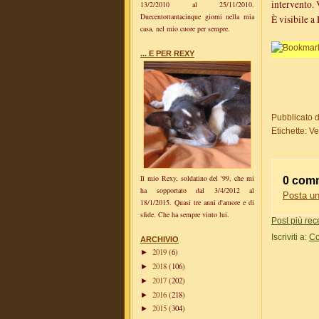
intervento. 
13/2/2010 al 25/11/2010.
Duecentottantacinque giorni nella mia
È visibile a
casa, nel mio cuore per sempre.
... E PER REXY
Pubblicato 
Etichette:
Ve
Il mio Rexy, soldatino del '99, che mi
0 comm
ha sopportato dal 3/4/2012 al
Posta u
18/1/2015. Quasi tre anni d'amore e di
sfide. Che ha sempre vinto lui.
Post più rec
Iscriviti a:
Co
ARCHIVIO
2019
(6)
►
2018
(106)
►
2017
(202)
►
2016
(218)
►
2015
(304)
►