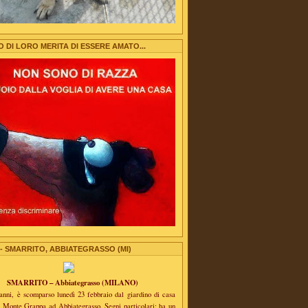
DI LORO MERITA DI ESSERE AMATO...
 - SMARRITO, ABBIATEGRASSO (MI)
SMARRITO – Abbiategrasso (MILANO)
anni, è scomparso lunedì 23 febbraio dal giardino di casa
a Monte Grappa ad Abbiategrasso. Segni particolari: ha un