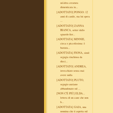
un'altra creatura
dimenticata in...
[ADOTTATO] PONGO: 12
anni di canile, ma lui spera
...
[ADOTTATO] ZANNA
BIANCA, setter dallo
sguardo fier...
[ADOTTATA] MINNIE,
cieca e piccolissima: è
bastata...
[ADOTTATA] FIONA, simil
segugia rinchiusa da
dieci...
[ADOTTATO] ANDREA,
invecchiato senza mai
avere nulla
[ADOTTATO] PLUTO,
segugio anziano
abbandonato sul ...
[NON C'È PIÙ] ELDA...
lettera di un cane che non
h...
[ADOTTATA] GAIA, una
nonnina che ti aspetta sul