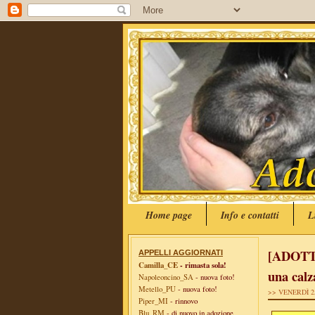
Home page
Info e contatti
L
[ADOTTA
APPELLI AGGIORNATI
Camilla_CE
- rimasta sola!
una calza
Napoleoncino_SA
- nuova foto!
Metello_PU
- nuova foto!
>> VENERDÌ 2
Piper_MI
- rinnovo
Blu_RM
- di nuovo in adozione