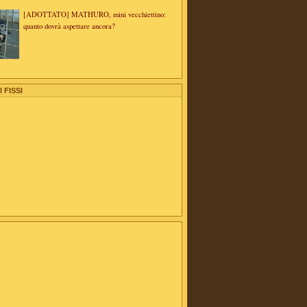
[ADOTTATO] MATHURO, mini vecchiettino:
quanto dovrà aspettare ancora?
 FISSI