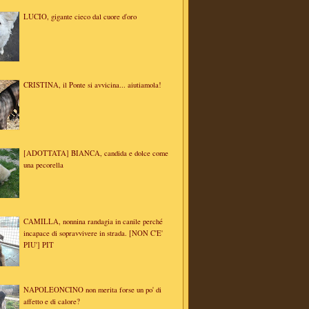
LUCIO, gigante cieco dal cuore d'oro
CRISTINA, il Ponte si avvicina... aiutiamola!
[ADOTTATA] BIANCA, candida e dolce come
una pecorella
CAMILLA, nonnina randagia in canile perché
incapace di sopravvivere in strada. [NON C'E'
PIU'] PIT
NAPOLEONCINO non merita forse un po' di
affetto e di calore?