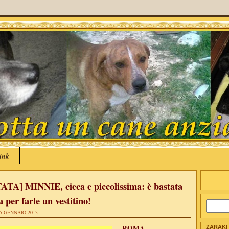
ink
TA] MINNIE, cieca e piccolissima: è bastata
 per farle un vestitino!
5 GENNAIO 2013
ROMA
ZARAKI 