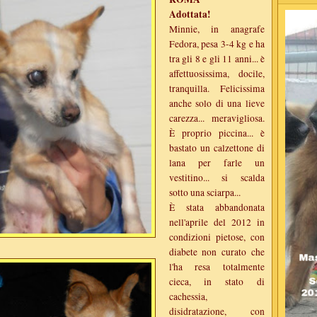
Adottata!
Minnie, in anagrafe
Fedora, pesa 3-4 kg e ha
tra gli 8 e gli 11 anni... è
affettuosissima, docile,
tranquilla. Felicissima
anche solo di una lieve
carezza... meravigliosa.
È proprio piccina... è
bastato un calzettone di
lana per farle un
vestitino... si scalda
sotto una sciarpa...
È stata abbandonata
nell'aprile del 2012 in
condizioni pietose, con
diabete non curato che
l'ha resa totalmente
cieca, in stato di
cachessia,
disidratazione, con